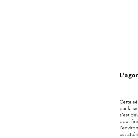
L'ago
Cette sé
par la s
s’est dé
pour fin
l’envir
est atté