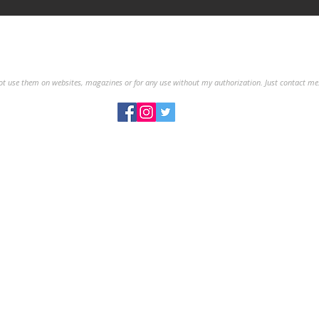
 not use them on websites, magazines or for any use without my authorization. Just contact me