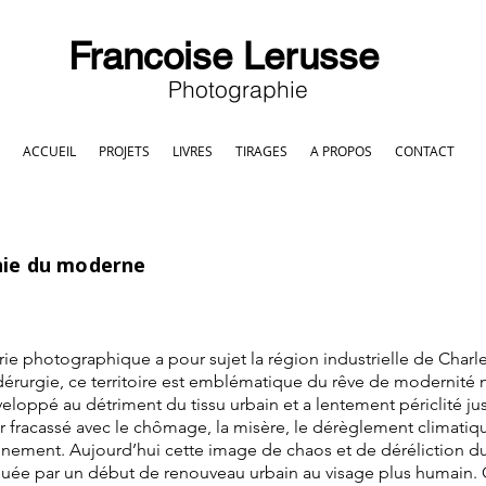
Francoise Lerusse
Photographie
ACCUEIL
PROJETS
LIVRES
TIRAGES
A PROPOS
CONTACT
nie du moderne
rie photographique a pour sujet la région industrielle de Char
idérurgie, ce territoire est emblématique du rêve de modernité n
veloppé au détriment du tissu urbain et a lentement périclité j
ir fracassé avec le chômage, la misère, le dérèglement climatiqu
onnement. Aujourd’hui cette image de chaos et de déréliction
nuée par un début de renouveau urbain au visage plus humain