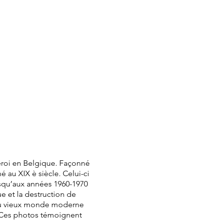
leroi en Belgique. Façonné
é au XIX è siècle. Celui-ci
usqu’aux années 1960-1970
e et la destruction de
 du vieux monde moderne
. Ces photos témoignent