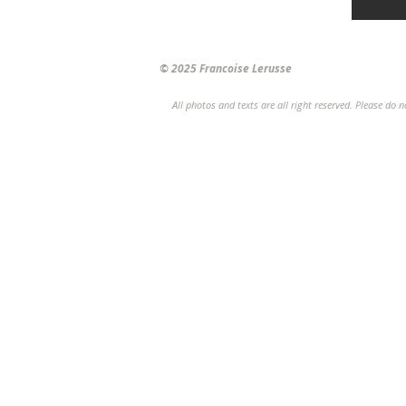
© 2025 Francoise Lerusse
All photos and texts are all right reserved. Please do